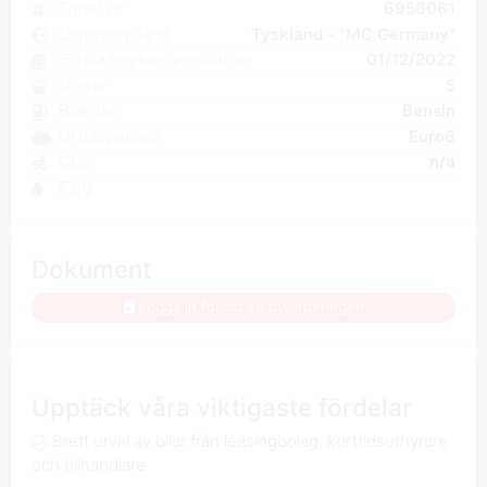
Enhet nr
6956061
Ursprungsland
Tyskland - "MC Germany"
Första registreringsdatum
01/12/2022
Dörrar
5
Bränsle
Bensin
Utsläppsklass
Euro6
CO₂
n/a
Färg
Dokument
Logga in för att se utvärderingen
Upptäck våra viktigaste fördelar
Brett urval av bilar från leasingbolag, korttidsuthyrare
och bilhandlare