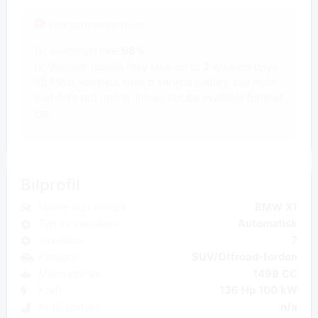
Auktionsbeskrivning
(1) Allocation rate
98%
(2) Auction results may take up to
2
working days.
(3) Most vehicles have a service history, but note
that if it's not online, it may not be available for that
car.
Bilprofil
Märke och modell
BMW X1
Typ av växellåda
Automatisk
Växellåda
7
Kategori
SUV/Offroad-fordon
Motorstorlek
1499 CC
Kraft
136 Hp 100 kW
Antal platser
n/a