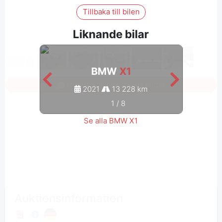
Tillbaka till bilen
Liknande bilar
BMW
X1
Logga in för att se alla bilder
2021
13 228 km
1
/
8
Se alla BMW X1
Auktionsinformation