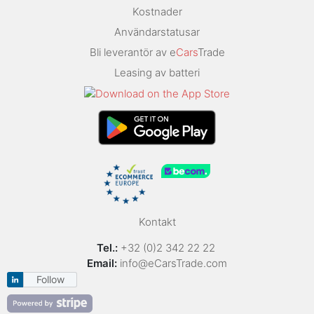
Kostnader
Användarstatusar
Bli leverantör av e
Cars
Trade
Leasing av batteri
Kontakt
Tel.:
+32 (0)2 342 22 22
Email:
info@eCarsTrade.com
Follow