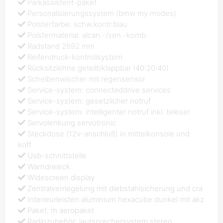
Parkassistent-paket
Personalisierungssystem (bmw my modes)
Polsterfarbe: schw.kontr.blau
Polstermaterial: alcan.-/sen.-komb.
Radstand 2692 mm
Reifendruck-kontrollsystem
Rücksitzlehne geteilt/klappbar (40:20:40)
Scheibenwischer mit regensensor
Service-system: connecteddrive services
Service-system: gesetzlicher notruf
Service-system: intelligenter notruf inkl. teleser
Servolenkung servotronic
Steckdose (12v-anschluß) in mittelkonsole und
koff
Usb-schnittstelle
Warndreieck
Widescreen display
Zentralverriegelung mit diebstahlsicherung und cra
Interieurleisten aluminium hexacube dunkel mit akz
Paket: m aeropaket
Radiozubehör: lautsprechersystem stereo