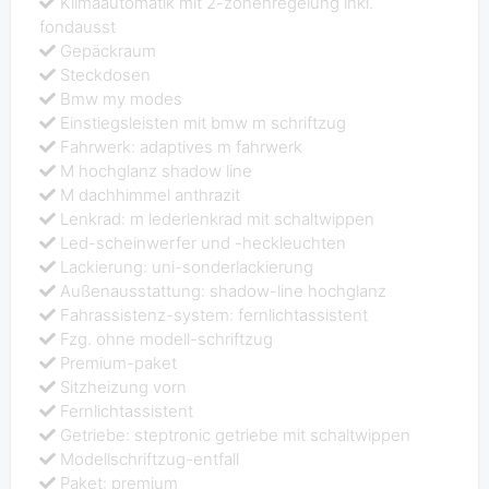
Klimaautomatik mit 2-zonenregelung inkl.
fondausst
Gepäckraum
Steckdosen
Bmw my modes
Einstiegsleisten mit bmw m schriftzug
Fahrwerk: adaptives m fahrwerk
M hochglanz shadow line
M dachhimmel anthrazit
Lenkrad: m lederlenkrad mit schaltwippen
Led-scheinwerfer und -heckleuchten
Lackierung: uni-sonderlackierung
Außenausstattung: shadow-line hochglanz
Fahrassistenz-system: fernlichtassistent
Fzg. ohne modell-schriftzug
Premium-paket
Sitzheizung vorn
Fernlichtassistent
Getriebe: steptronic getriebe mit schaltwippen
Modellschriftzug-entfall
Paket: premium