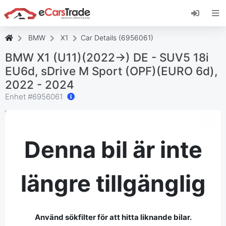
Installera eCarsTrade webbapp, lägg till den på
din startskärm och få omedelbara
uppdateringar.
BMW
X1
Car Details (6956061)
Installera
Avbryt
BMW X1 (U11)(2022->) DE - SUV5 18i
EU6d, sDrive M Sport (OPF)(EURO 6d),
2022 - 2024
Enhet #
6956061
Denna bil är inte
längre tillgänglig
Använd sökfilter för att hitta liknande bilar.