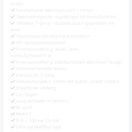
ibrake
Fensterheber elektrisch vorn + hinten
Geschwindigkeits-regelanlage mit bremsfunktion
Getriebe 7-gang - doppelkupplungsgetriebe mit
step
Heckklappenbetätigung automatisch
Hifi-lautsprechersystem
Innenausstattung: alcan.-/sen.-
komb./schw.kontr.bl
Innenausstattung: interieurleisten aluminium hexag
Instrumententafel luxury
Karosserie: 5-türig
Klimaautomatik 2-zonen mit autom. umluft-control
Erweiterter umfang
Lm-felgen
Lenkrad (leder m-technic)
M sport
Motor 1
5 ltr. - 100 kw 12v kat
Otto-partikelfilter (opf)