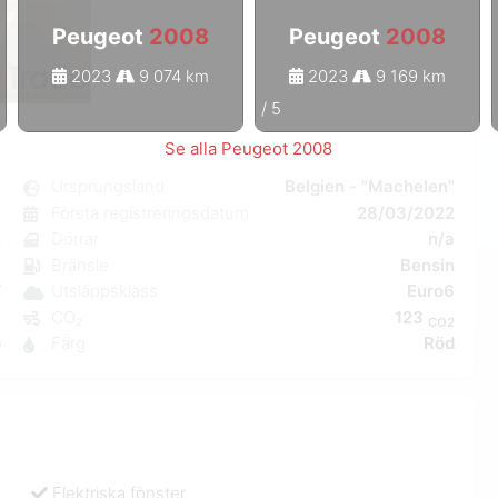
Peugeot
2008
Peugeot
2008
2023
9 074 km
2023
9 169 km
1
/
5
Se alla Peugeot 2008
8
Ursprungsland
Belgien - "Machelen"
l
Första registreringsdatum
28/03/2022
n
Dörrar
n/a
C
Bränsle
Bensin
W
Utsläppsklass
Euro6
a
CO₂
123
CO2
5
Färg
Röd
Elektriska fönster