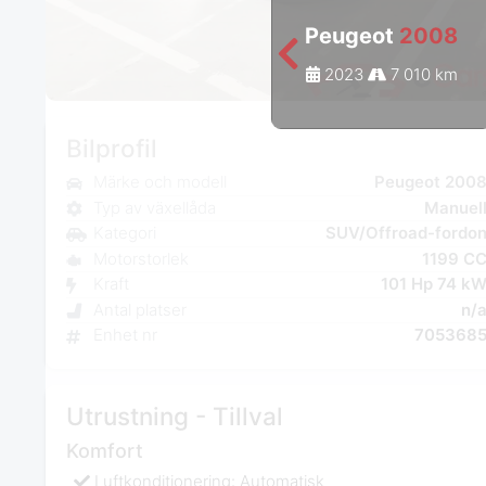
Peugeot
2008
2023
7 010 km
Bilprofil
Märke och modell
Peugeot 200
Typ av växellåda
Manuel
Kategori
SUV/Offroad-fordo
Motorstorlek
1199 C
Kraft
101 Hp 74 k
Antal platser
n/
Enhet nr
705368
Utrustning - Tillval
Komfort
Luftkonditionering: Automatisk