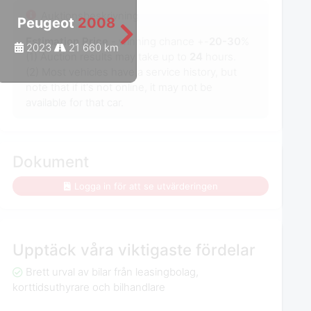
Auktionsbeskrivning
Peugeot
2008
Peugeot
2008
Estimation Price
- winning chance +-
20-30
%
2023
21 660 km
2023
24 931 km
(1) Auction results may take up to
24
hours.
(2) Most vehicles have a service history, but
note that if it's not online, it may not be
available for that car.
Dokument
Logga in för att se utvärderingen
Upptäck våra viktigaste fördelar
Brett urval av bilar från leasingbolag,
korttidsuthyrare och bilhandlare