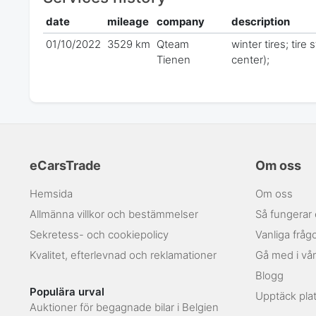
date
mileage
company
description
01/10/2022
3529 km
Qteam
winter tires; tire
Tienen
center);
eCarsTrade
Om oss
Hemsida
Om oss
Allmänna villkor och bestämmelser
Så fungerar
Sekretess- och cookiepolicy
Vanliga fråg
Kvalitet, efterlevnad och reklamationer
Gå med i vå
Blogg
Populära urval
Upptäck pla
Auktioner för begagnade bilar i Belgien