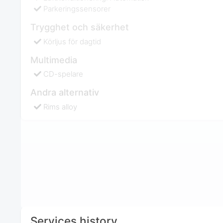
Parkeringssensorer
Trygghet och säkerhet
Körljus för dagtid
Multimedia
CD-spelare
Andra alternativ
Rims alloy
Services history