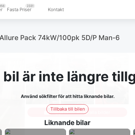
956
2331
er
Fasta Priser
Kontakt
 Allure Pack 74kW/100pk 5D/P Man-6
bil är inte längre till
Använd sökfilter för att hitta liknande bilar.
Tillbaka till bilen
Logga in för att se alla bilder
Liknande bilar