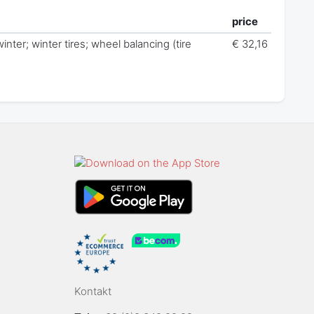
price
inter; winter tires; wheel balancing (tire
€ 32,16
Kontakt