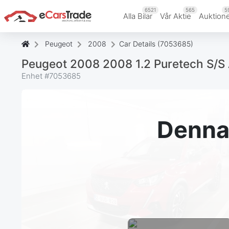
6521
565
5
Alla Bilar
Vår Aktie
Auktion
Peugeot
2008
Car Details (7053685)
Peugeot 2008 2008 1.2 Puretech S/S
Enhet #
7053685
Denna 