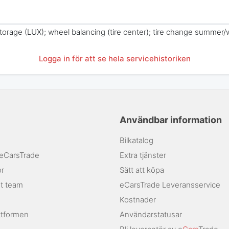
 storage (LUX); wheel balancing (tire center); tire change summer/w
Logga in för att se hela servicehistoriken
Användbar information
Bilkatalog
 eCarsTrade
Extra tjänster
or
Sätt att köpa
rt team
eCarsTrade Leveransservice
Kostnader
ttformen
Användarstatusar