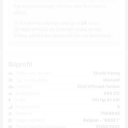
Pay attention! Image / Photos wins from text in
claims.
(1) Auction results may take up to
24
hours.
(2) Most vehicles are sold with digital service
history, printed and given with the car documents.
Bilprofil
Märke och modell
Skoda Karoq
Typ av växellåda
Manuell
Kategori
SUV/Offroad-fordon
Motorstorlek
999 CC
Kraft
110 Hp 81 kW
Antal platser
5
Enhet nr
7068645
Ursprungsland
Belgien - "ASSE I"
Första registreringsdatum
21/02/2022