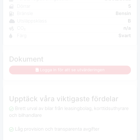
Dörrar
5
Bränsle
Bensin
Utsläppsklass
B
CO₂
n/a
Färg
Svart
Dokument
Logga in för att se utvärderingen
Upptäck våra viktigaste fördelar
Brett urval av bilar från leasingbolag, korttidsuthyrare
och bilhandlare
Låg provision och transparenta avgifter