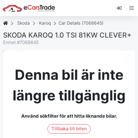
Installera eCarsTrade webbapp, lägg till den på
din startskärm och få omedelbara
uppdateringar.
Skoda
Karoq
Car Details (7068645)
Installera
Avbryt
SKODA KAROQ 1.0 TSI 81KW CLEVER+
Enhet #
7068645
Denna bil är inte
längre tillgänglig
Använd sökfilter för att hitta liknande bilar.
Tillbaka till bilen