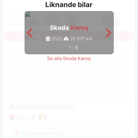
Liknande bilar
Skoda
Karoq
Logga in för att se alla bilder
2022
20 507 km
1
/
8
Se alla Skoda Karoq
Auktionsinformation
Auktionsbeskrivning