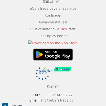
Sätt att köpa
eCarsTrade Leveransservice
Kostnader
Användarstatusar
Bli leverantör av e
Cars
Trade
Leasing av batteri
Kontakt
Tel.:
+32 (0)2 342 22 22
Email:
info@eCarsTrade.com
Follow