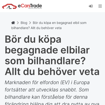
Installera eCarsTrade webbapp, lägg till den på
din startskärm och få omedelbara
uppdateringar.
Installera
Avbryt
Blog
Bör du köpa en begagnad elbil som
bilhandlare? Allt du behöver veta
Bör du köpa
begagnade elbilar
som bilhandlare?
Allt du behöver veta
Marknaden för elfordon (EV) i Europa
fortsätter att utvecklas snabbt. Som
bilhandlare kan förståelse för denna
förändring hjälpa dig att dra nytta av nya