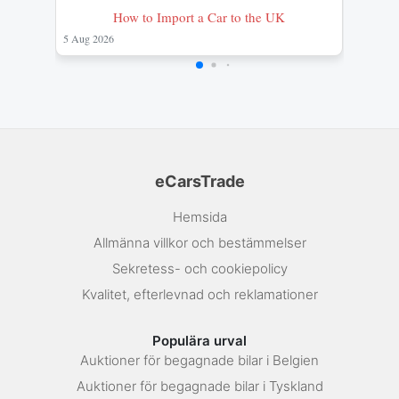
How to Import a Car to the UK
Import
Proces
5 Aug 2026
26 Jul 2
eCarsTrade
Hemsida
Allmänna villkor och bestämmelser
Sekretess- och cookiepolicy
Kvalitet, efterlevnad och reklamationer
Populära urval
Auktioner för begagnade bilar i Belgien
Auktioner för begagnade bilar i Tyskland