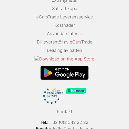
Extra tjänster
Sätt att köpa
eCarsTrade Leveransservice
Kostnader
Användarstatusar
Bli leverantör av e
Cars
Trade
Leasing av batteri
Kontakt
Tel.:
+32 (0)2 342 22 22
Email:
info@eCarsTrade.com