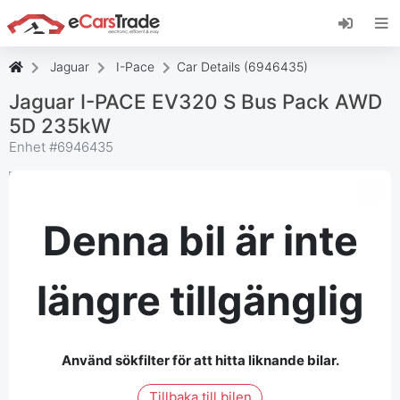
Installera eCarsTrade webbapp, lägg till den på
din startskärm och få omedelbara
uppdateringar.
Jaguar
I-Pace
Car Details (6946435)
Installera
Avbryt
Jaguar I-PACE EV320 S Bus Pack AWD
5D 235kW
Enhet #
6946435
Denna bil är inte
längre tillgänglig
Använd sökfilter för att hitta liknande bilar.
Tillbaka till bilen