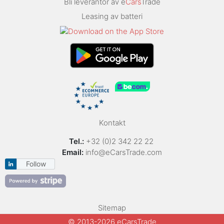
Bli leverantör av e
Cars
Trade
Leasing av batteri
Kontakt
Tel.:
+32 (0)2 342 22 22
Email:
info@eCarsTrade.com
Follow
Sitemap
© 2013-2026 eCarsTrade