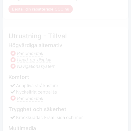
Beställ din rabatterade COC nu
Utrustning - Tillval
Högvärdiga alternativ
Panoramatak
Head-up-display
Navigationssystem
Komfort
Adaptiva strålkastare
Nyckelfritt centrallås
Panoramatak
Trygghet och säkerhet
Krockkuddar: Fram, sida och mer
Multimedia