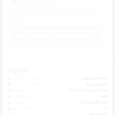
Auktionsbeskrivning
Pay attention! Image / Photos wins from text in
claims.
(1) Auction results may take up to
4
working days.
(2) Most vehicles have a service history, but note
that if it's not online, it may not be available for that
car.
Bilprofil
Märke och modell
Jaguar I-Pace
Typ av växellåda
Automatisk
Kategori
SUV/Offroad-fordon
Motorstorlek
n/a
Kraft
325 Hp 239 kW
Antal platser
5
Enhet nr
6946435