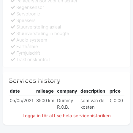
Parkeersensor voor en achter
Regensensor
Servotronic
Speakers
Stuurverstelling axiaal
Stuurverstelling in hoogte
Audio systeem
Farthållare
Fyrhjulsdrift
Traktionskontroll
Services history
date
mileage
company
description
price
05/05/2021
3500 km
Dummy
som van de
€ 0,00
R.O.B.
kosten
Logga in för att se hela servicehistoriken