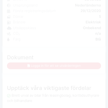
Ursprungsland
Nederländerna
Första registreringsdatum
29/12/2020
Dörrar
5
Bränsle
Elektrisk
Utsläppsklass
Onbekend
CO₂
n/a
Färg
Blå
Dokument
Logga in för att se utvärderingen
Upptäck våra viktigaste fördelar
Brett urval av bilar från leasingbolag, korttidsuthyrare
och bilhandlare