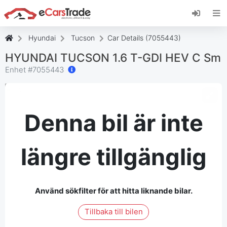
Installera eCarsTrade webbapp, lägg till den på
din startskärm och få omedelbara
uppdateringar.
Hyundai
Tucson
Car Details (7055443)
Installera
Avbryt
HYUNDAI TUCSON 1.6 T-GDI HEV C Sm
Enhet #
7055443
Denna bil är inte
längre tillgänglig
Använd sökfilter för att hitta liknande bilar.
Tillbaka till bilen