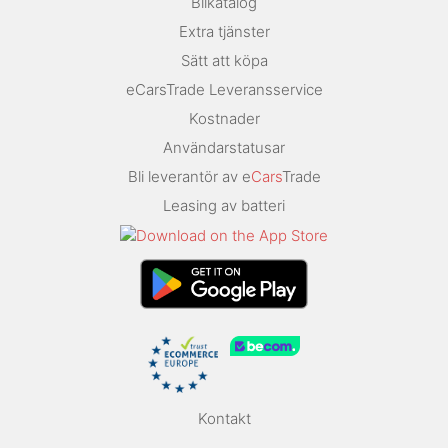
Bilkatalog
Extra tjänster
Sätt att köpa
eCarsTrade Leveransservice
Kostnader
Användarstatusar
Bli leverantör av e
Cars
Trade
Leasing av batteri
Kontakt