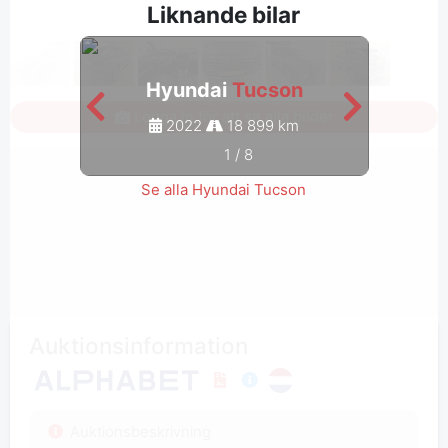
Liknande bilar
Hyundai
Tucson
Logga in för att se alla bilder
2022
18 899 km
1
/
8
Se alla Hyundai Tucson
Auktionsinformation
Auktionsbeskrivning