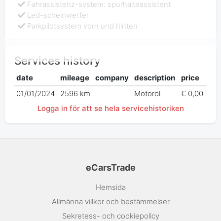
Fahrassistenz-system: spurhalteassistent
Led-scheinwerfer
Parkpilotsystem vorn und hinten
Services history
date
mileage
company
description
price
01/01/2024
2596 km
Motoröl
€ 0,00
Logga in för att se hela servicehistoriken
eCarsTrade
Hemsida
Allmänna villkor och bestämmelser
Sekretess- och cookiepolicy