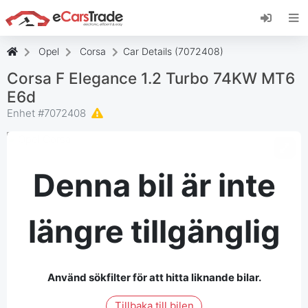
Installera eCarsTrade webbapp, lägg till den på
din startskärm och få omedelbara
uppdateringar.
Opel
Corsa
Car Details (7072408)
Installera
Avbryt
Corsa F Elegance 1.2 Turbo 74KW MT6
E6d
Enhet #
7072408
Denna bil är inte
längre tillgänglig
Använd sökfilter för att hitta liknande bilar.
Tillbaka till bilen