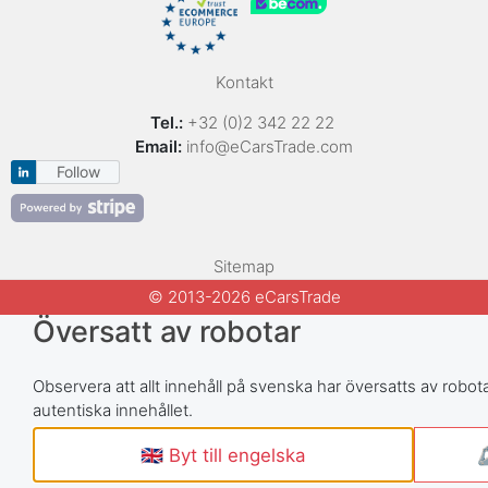
Kontakt
Tel.:
+32 (0)2 342 22 22
Email:
info@eCarsTrade.com
Follow
Sitemap
© 2013-2026 eCarsTrade
Översatt av robotar
Observera att allt innehåll på svenska har översatts av robotar
autentiska innehållet.
🇬🇧 Byt till engelska
