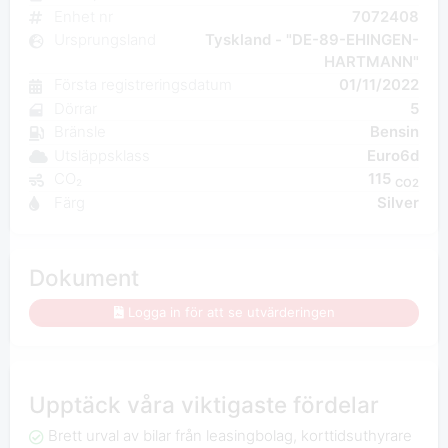
Enhet nr
7072408
Ursprungsland
Tyskland - "DE-89-EHINGEN-
HARTMANN"
Första registreringsdatum
01/11/2022
Dörrar
5
Bränsle
Bensin
Utsläppsklass
Euro6d
CO₂
115
CO2
Färg
Silver
Dokument
Logga in för att se utvärderingen
Upptäck våra viktigaste fördelar
Brett urval av bilar från leasingbolag, korttidsuthyrare