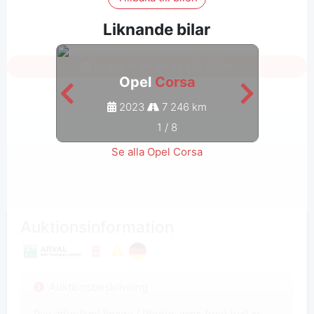
Liknande bilar
Logga in för att se alla bilder
Opel
Corsa
2023
7 246 km
1
/
8
Se alla Opel Corsa
Auktionsinformation
Auktionsbeskrivning
Pay attention! Image / Photos wins from text in