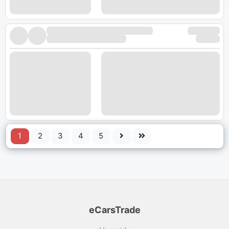
1
2
3
4
5
eCarsTrade