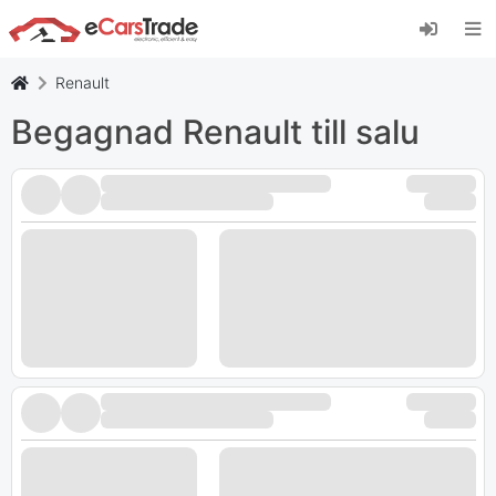
Installera eCarsTrade webbapp, lägg till den på
din startskärm och få omedelbara
uppdateringar.
Renault
Installera
Avbryt
Begagnad Renault till salu